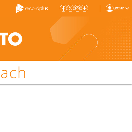
Entrar
rach