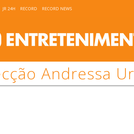
JR 24H
RECORD
RECORD NEWS
ecção Andressa U