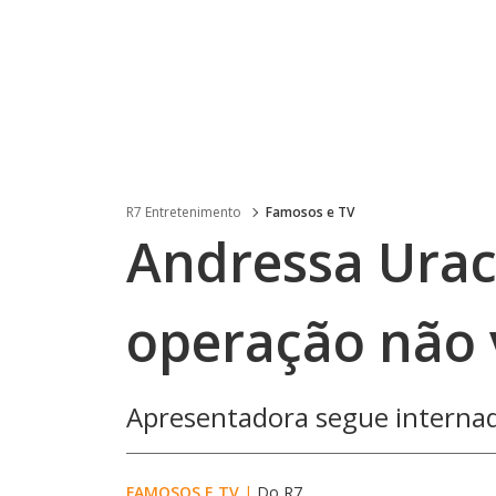
R7 Entretenimento
Famosos e TV
Andressa Urac
operação não 
Apresentadora segue internad
FAMOSOS E TV
|
Do R7