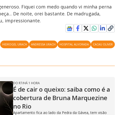
generoso. Fiquei com medo quando vi minha perna
eça... De noite, orei bastante. De madrugada,
u, impressionante.
HIDROGEL URACH
ANDRESSA URACH
HOSPITAL ALVORADA
CACAU OLIVER
DO R7
/
HÁ 1 HORA
É de cair o queixo: saiba como é a
cobertura de Bruna Marquezine
no Rio
Apartamento fica ao lado da Pedra da Gávea, tem visão