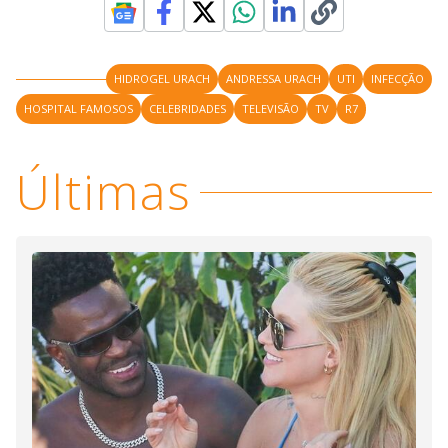
HIDROGEL URACH
ANDRESSA URACH
UTI
INFECÇÃO
HOSPITAL FAMOSOS
CELEBRIDADES
TELEVISÃO
TV
R7
Últimas