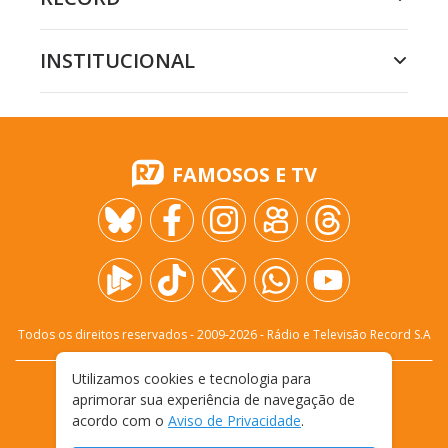
INSTITUCIONAL
FAMOSOS E TV
Todos os direitos reservados - 2009-
2026
- Rádio e Televisão Record S.A
Utilizamos cookies e tecnologia para
CARREIRA
FALE CONOSCO
PRIVACIDADE
aprimorar sua experiência de navegação de
TERMOS E CONDIÇÕES DE USO
acordo com o
Aviso de Privacidade
.