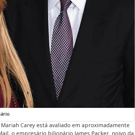
nário
de Mariah Carey está avaliado em aproximadamente
Mail, o empresário bilionário James Packer, noivo da