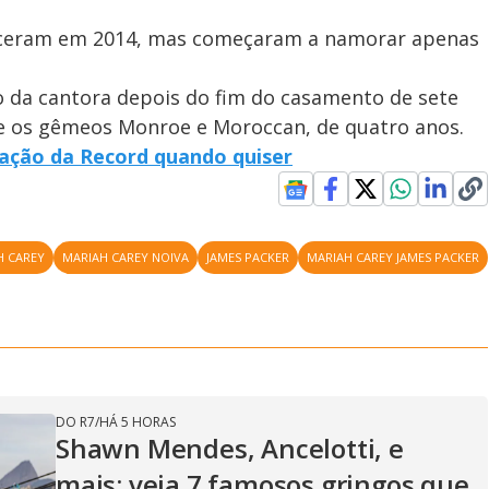
heceram em 2014, mas começaram a namorar apenas
 da cantora depois do fim do casamento de sete
 os gêmeos Monroe e Moroccan, de quatro anos.
mação da Record quando quiser
H CAREY
MARIAH CAREY NOIVA
JAMES PACKER
MARIAH CAREY JAMES PACKER
DO R7
/
HÁ 5 HORAS
Shawn Mendes, Ancelotti, e
mais: veja 7 famosos gringos que