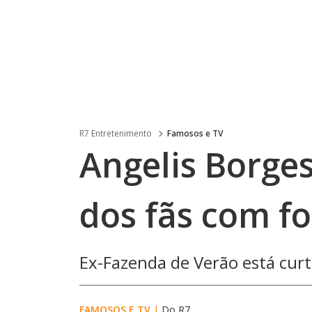
R7 Entretenimento
Famosos e TV
Angelis Borges
dos fãs com fo
Ex-Fazenda de Verão está cur
FAMOSOS E TV
|
Do R7