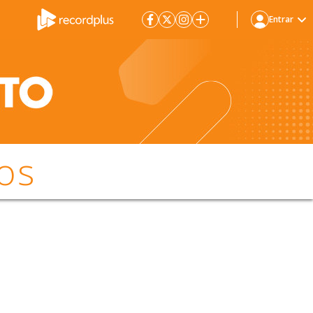
Entrar
os