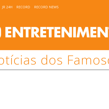
JR 24H
RECORD
RECORD NEWS
otícias dos Famos