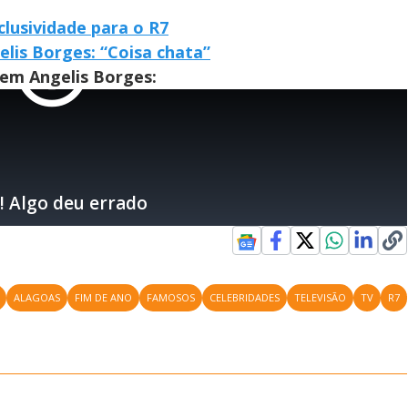
lusividade para o R7
lis Borges: “Coisa chata”
 em Angelis Borges:
ALAGOAS
FIM DE ANO
FAMOSOS
CELEBRIDADES
TELEVISÃO
TV
R7