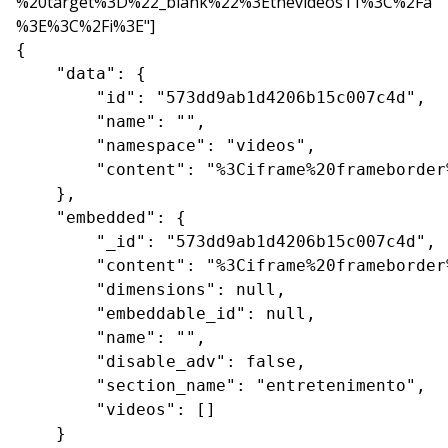
%20target%3D%22_blank%22%3Ethevideos11%3C%2Fa
%3E%3C%2Fi%3E"]
{

    "data": {

        "id": "573dd9ab1d4206b15c007c4d",

        "name": "",

        "namespace": "videos",

        "content": "%3Ciframe%20frameborder
    },

    "embedded": {

        "_id": "573dd9ab1d4206b15c007c4d",

        "content": "%3Ciframe%20frameborder
        "dimensions": null,

        "embeddable_id": null,

        "name": "",

        "disable_adv": false,

        "section_name": "entretenimento",

        "videos": []

    }
