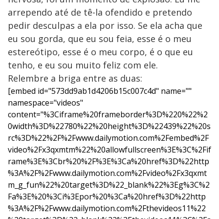
arrependo até de tê-la ofendido e pretendo
pedir desculpas a ela por isso. Se ela acha que
eu sou gorda, que eu sou feia, esse é o meu
estereótipo, esse é o meu corpo, é o que eu
tenho, e eu sou muito feliz com ele.
Relembre a briga entre as duas:
[embed id="573dd9ab1d4206b15c007c4d" name=""
namespace="videos"
content="%3Ciframe%20frameborder%3D%220%22%2
0width%3D%22780%22%20height%3D%22439%22%20s
rc%3D%22%2F%2Fwww.dailymotion.com%2Fembed%2F
video%2Fx3qxmtm%22%20allowfullscreen%3E%3C%2Fif
rame%3E%3Cbr%20%2F%3E%3Ca%20href%3D%22http
%3A%2F%2Fwww.dailymotion.com%2Fvideo%2Fx3qxmt
m_g_fun%22%20target%3D%22_blank%22%3Eg%3C%2
Fa%3E%20%3Ci%3Epor%20%3Ca%20href%3D%22http
%3A%2F%2Fwww.dailymotion.com%2Fthevideos11%22