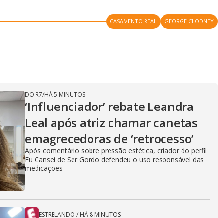
CASAMENTO REAL
GEORGE CLOONEY
DO R7
/
HÁ 5 MINUTOS
‘Influenciador’ rebate Leandra
Leal após atriz chamar canetas
emagrecedoras de ‘retrocesso’
Após comentário sobre pressão estética, criador do perfil
Eu Cansei de Ser Gordo defendeu o uso responsável das
medicações
ESTRELANDO
/
HÁ 8 MINUTOS