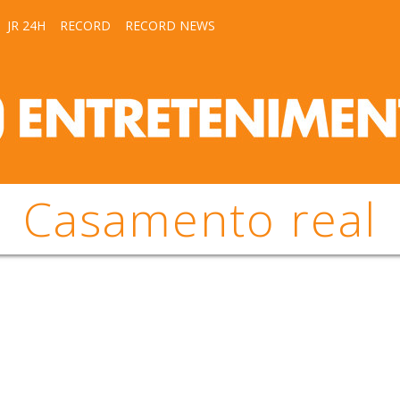
JR 24H
RECORD
RECORD NEWS
Casamento real