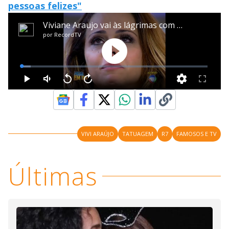
pessoas felizes"
VIVI ARAÚJO
TATUAGEM
R7
FAMOSOS E TV
Últimas