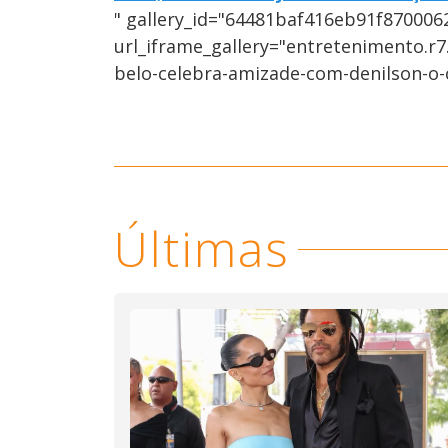
" gallery_id="64481baf416eb91f870006
url_iframe_gallery="entretenimento.r7
belo-celebra-amizade-com-denilson-o-
Últimas