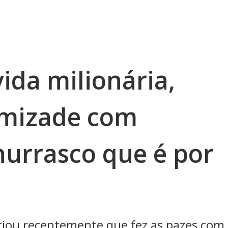
ida milionária,
amizade com
hurrasco que é por
ciou recentemente que fez as pazes com