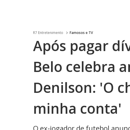
R7 Entretenimento
Famosos e TV
Após pagar dív
Belo celebra 
Denilson: 'O c
minha conta'
O ex-jogador de futebol anun