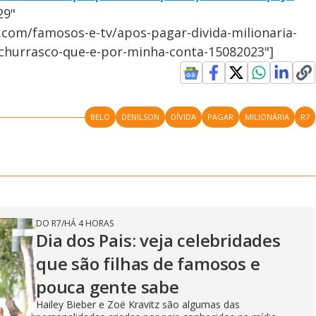
29"
.com/famosos-e-tv/apos-pagar-divida-milionaria-
churrasco-que-e-por-minha-conta-15082023"]
BELO
DENILSON
DÍVIDA
PAGAR
MILIONÁRIA
R7
DO R7
/
HÁ 4 HORAS
Dia dos Pais: veja celebridades
que são filhas de famosos e
pouca gente sabe
Hailey Bieber e Zoë Kravitz são algumas das