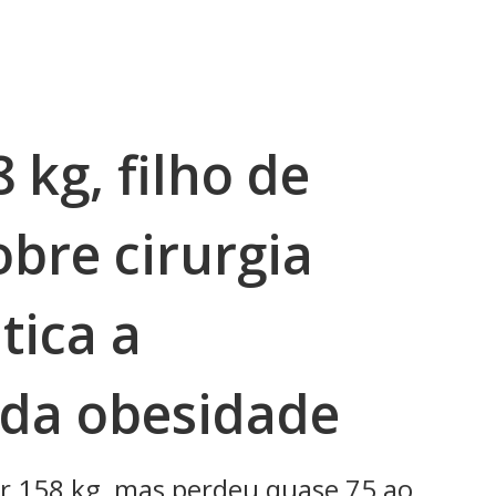
 kg, filho de
obre cirurgia
itica a
da obesidade
r 158 kg, mas perdeu quase 75 ao