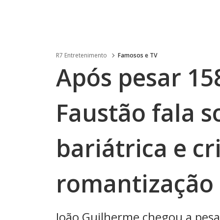
R7 Entretenimento
Famosos e TV
Após pesar 158
Faustão fala s
bariátrica e cr
romantização 
João Guilherme chegou a pesa