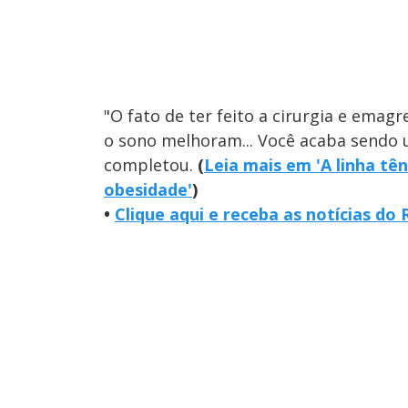
"O fato de ter feito a cirurgia e emag
o sono melhoram... Você acaba sendo u
completou.
(
Leia mais em 'A linha tê
obesidade'
)
•
Clique aqui e receba as notícias d