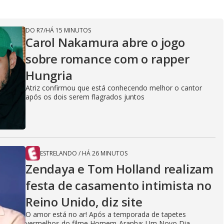
DO R7
/
HÁ 15 MINUTOS
Carol Nakamura abre o jogo
sobre romance com o rapper
Hungria
Atriz confirmou que está conhecendo melhor o cantor
após os dois serem flagrados juntos
ESTRELANDO
/
HÁ 26 MINUTOS
Zendaya e Tom Holland realizam
festa de casamento intimista no
Reino Unido, diz site
O amor está no ar! Após a temporada de tapetes
vermelhos do filme Homem-Aranha: Um Novo Dia,