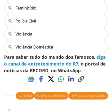
a
o
d
s
o
s
Feminicídio
y
Polícia Civil
M
V
u
d
o
Violência
i
Violência Doméstica
Para saber tudo do mundo dos famosos,
siga
d
o canal de entretenimento do R7
, o portal de
notícias da RECORD, no WhatsApp
e
o
AGRESSÃO
VIOLÊNCIA DOMÉSTICA
FAMOSOS E CELEBRIDADES