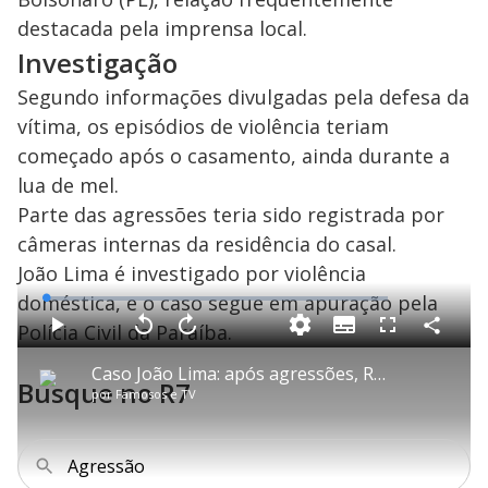
destacada pela imprensa local.
Investigação
Segundo informações divulgadas pela defesa da
vítima, os episódios de violência teriam
começado após o casamento, ainda durante a
lua de mel.
Parte das agressões teria sido registrada por
câmeras internas da residência do casal.
João Lima é investigado por violência
doméstica, e o caso segue em apuração pela
L
o
a
Polícia Civil da Paraíba.
S
d
u
C
P
V
A
P
F
e
b
o
l
o
v
u
d
t
m
a
l
a
l
:
Caso João Lima: após agressões, Raphaella Brilhante expõe mensagens violentas do marido
i
p
y
t
n
l
1
Busque no R7
t
a
a
ç
s
.
por
Famosos e TV
l
r
r
a
c
1
e
t
1
r
l
r
8
s
i
0
1
e
%
l
s
0
e
h
e
s
n
a
g
e
r
Agressão
u
g
n
u
d
n