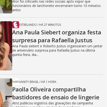
Ator foi criticado nas redes sociais após expor que
funcionários de lanchonete encerraram turno 10 minutos
antes
ESTRELANDO
/
HÁ 27 MINUTOS
Ana Paula Siebert organiza festa
surpresa para Rafaella Justus
Ana Paula siebert e Roberto Justus organizaram um jantar
de aniversário surpresa para Rafaella Justus na última
quinta-feira, dia...
VANITY BRASIL
/
HÁ 1 HORA
Paolla Oliveira compartilha
bastidores de ensaio de lingerie
Atriz publicou registros das gravações da campanha