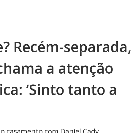
e? Recém-separada,
 chama a atenção
ca: ‘Sinto tanto a
do casamento com Daniel Cady