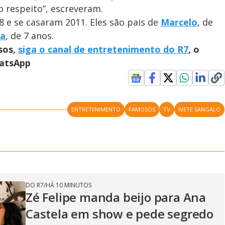
o respeito”, escreveram.
e se casaram 2011. Eles são pais de
Marcelo
, de
na
, de 7 anos.
sos,
siga o canal de entretenimento do R7
, o
hatsApp
ENTRETENIMENTO
FAMOSOS
TV
IVETE SANGALO
DO R7
/
HÁ 10 MINUTOS
Zé Felipe manda beijo para Ana
Castela em show e pede segredo