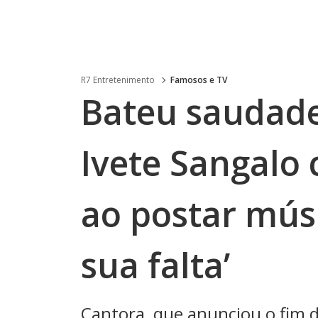
R7 Entretenimento
Famosos e TV
Bateu saudad
Ivete Sangalo
ao postar músi
sua falta’
Cantora, que anunciou o fim 