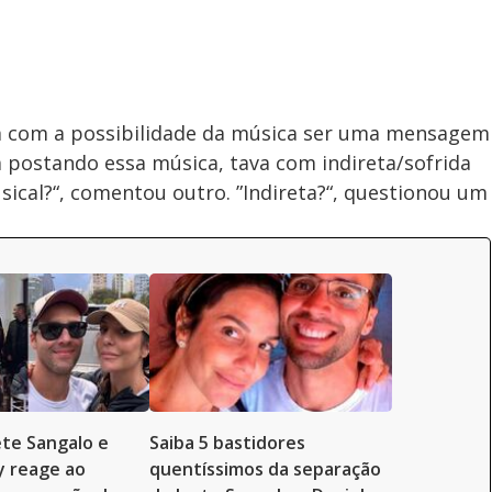
m com a possibilidade da música ser uma mensagem
a postando essa música, tava com indireta/sofrida
usical?“, comentou outro. ”Indireta?“, questionou um
ete Sangalo e
Saiba 5 bastidores
y reage ao
quentíssimos da separação