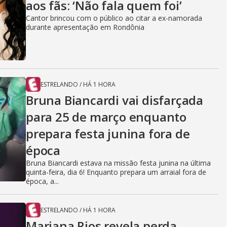
aos fãs: ‘Não fala quem foi’
Cantor brincou com o público ao citar a ex-namorada
durante apresentação em Rondônia
ESTRELANDO
/
HÁ 1 HORA
Bruna Biancardi vai disfarçada
para 25 de março enquanto
prepara festa junina fora de
época
Bruna Biancardi estava na missão festa junina na última
quinta-feira, dia 6! Enquanto prepara um arraial fora de
época, a...
ESTRELANDO
/
HÁ 1 HORA
Mariana Rios revela perda