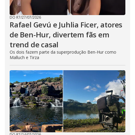
DO R7
/
27/07/2026
Rafael Gevú e Juhlia Ficer, atores
de Ben-Hur, divertem fãs em
trend de casal
Os dois fazem parte da superprodução Ben-Hur como
Malluch e Tirza
DO R7
/
24/07/2026