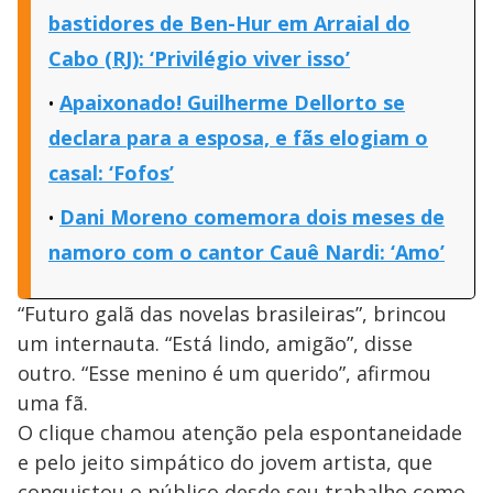
bastidores de Ben-Hur em Arraial do
Cabo (RJ): ‘Privilégio viver isso’
Apaixonado! Guilherme Dellorto se
declara para a esposa, e fãs elogiam o
casal: ‘Fofos’
Dani Moreno comemora dois meses de
namoro com o cantor Cauê Nardi: ‘Amo’
“Futuro galã das novelas brasileiras”, brincou
um internauta. “Está lindo, amigão”, disse
outro. “Esse menino é um querido”, afirmou
uma fã.
O clique chamou atenção pela espontaneidade
e pelo jeito simpático do jovem artista, que
conquistou o público desde seu trabalho como