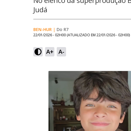
No elenco da superprodução Be
Judá
BEN-HUR
|
Do R7
22/01/2026 - 02H00
(ATUALIZADO EM
22/01/2026 - 02H00
)
A+
A-