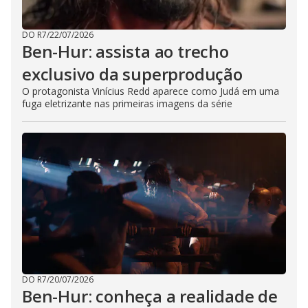
DO R7
/
22/07/2026
Ben-Hur: assista ao trecho
exclusivo da superprodução
O protagonista Vinícius Redd aparece como Judá em uma
fuga eletrizante nas primeiras imagens da série
DO R7
/
20/07/2026
Ben-Hur: conheça a realidade de