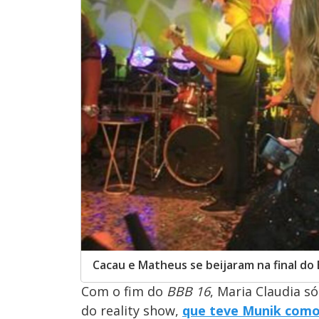
Cacau e Matheus se beijaram na final do
Com o fim do
BBB 16
, Maria Claudia 
do reality show,
que teve Munik com