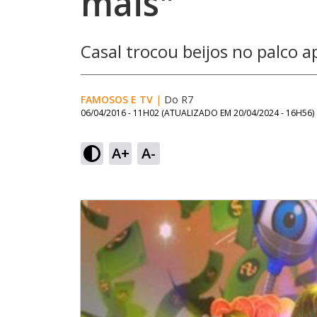
mais"
Casal trocou beijos no palco ap
FAMOSOS E TV
|
Do R7
06/04/2016 - 11H02
(ATUALIZADO EM
20/04/2024 - 16H56
)
A+
A-