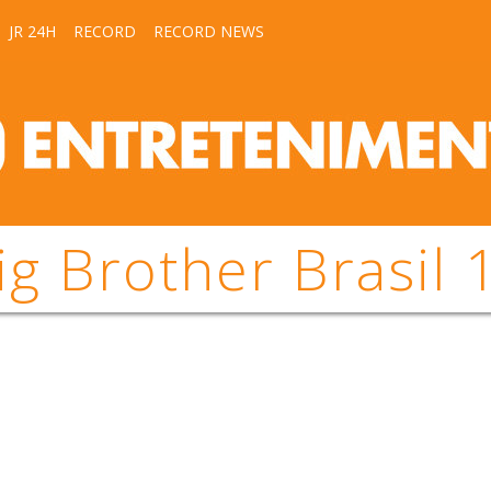
JR 24H
RECORD
RECORD NEWS
ig Brother Brasil 