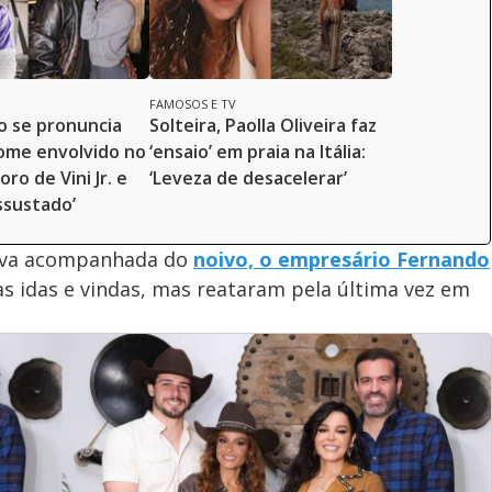
FAMOSOS E TV
ão se pronuncia
Solteira, Paolla Oliveira faz
ome envolvido no
‘ensaio’ em praia na Itália:
ro de Vini Jr. e
‘Leveza de desacelerar’
Assustado’
ava acompanhada do
noivo, o empresário Fernando
as idas e vindas, mas reataram pela última vez em