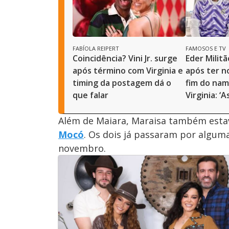
FABÍOLA REIPERT
FAMOSOS E TV
Coincidência? Vini Jr. surge
Eder Milit
após término com Virginia e
após ter n
timing da postagem dá o
fim do namo
que falar
Virginia: ‘
Além de Maiara, Maraisa também est
Mocó
. Os dois já passaram por algum
novembro.