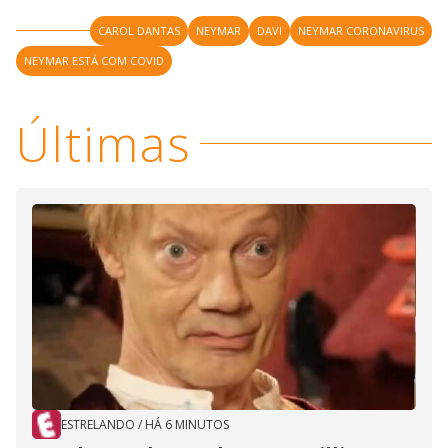
CAROL DANTAS
NEYMAR
DAVI
NEYMAR CORONAVIRUS
NEYMAR ESTÁ COM COVID
Últimas
ESTRELANDO
/
HÁ 6 MINUTOS