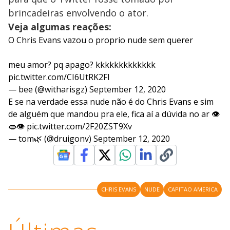
brincadeiras envolvendo o ator.
Veja algumas reações:
O Chris Evans vazou o proprio nude sem querer
meu amor? pq apago? kkkkkkkkkkkkk
pic.twitter.com/CI6UtRK2FI
— bee (@witharisgz)
September 12, 2020
E se na verdade essa nude não é do Chris Evans e sim
de alguém que mandou pra ele, fica aí a dúvida no ar 👁
👄👁
pic.twitter.com/2F20ZST9Xv
— tom🌿 (@druigonv)
September 12, 2020
CHRIS EVANS
NUDE
CAPITAO AMERICA