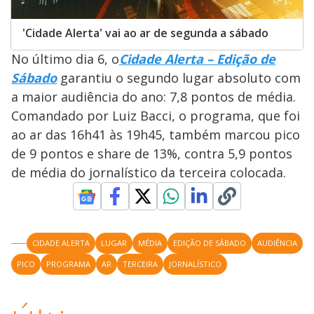
'Cidade Alerta' vai ao ar de segunda a sábado
No último dia 6, o
Cidade Alerta – Edição de
Sábado
garantiu o segundo lugar absoluto com
a maior audiência do ano: 7,8 pontos de média.
Comandado por Luiz Bacci, o programa, que foi
ao ar das 16h41 às 19h45, também marcou pico
de 9 pontos e share de 13%, contra 5,9 pontos
de média do jornalístico da terceira colocada.
CIDADE ALERTA
LUGAR
MÉDIA
EDIÇÃO DE SÁBADO
AUDIÊNCIA
PICO
PROGRAMA
AR
TERCEIRA
JORNALÍSTICO