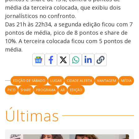
média da terceira colocada, que exibiu dois
jornalísticos no confronto.
Das 21h às 22h34, a segunda edição ficou com 7
pontos de média, pico de 8 pontos e share de
10%. A terceira colocada ficou com 5 pontos de
média.
EDIÇÃO DE SÁBADO
LUGAR
CIDADE ALERTA
VANTAGEM
MÉDIA
PICO
SHARE
PROGRAMA
AR
EDIÇÃO
Últimas