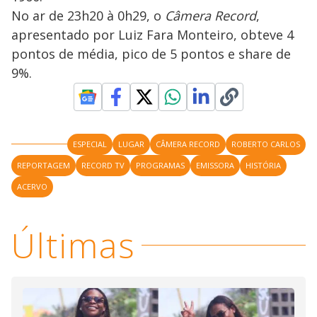
No ar de 23h20 à 0h29, o
Câmera Record
,
apresentado por Luiz Fara Monteiro, obteve 4
pontos de média, pico de 5 pontos e share de
9%.
ESPECIAL
LUGAR
CÂMERA RECORD
ROBERTO CARLOS
REPORTAGEM
RECORD TV
PROGRAMAS
EMISSORA
HISTÓRIA
ACERVO
Últimas