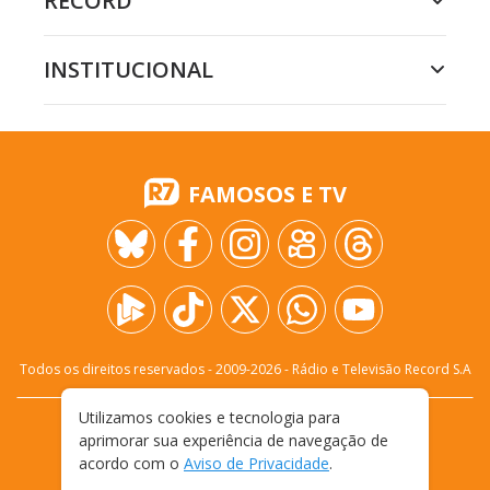
RECORD
INSTITUCIONAL
FAMOSOS E TV
Todos os direitos reservados - 2009-
2026
- Rádio e Televisão Record S.A
Utilizamos cookies e tecnologia para
CARREIRA
FALE CONOSCO
PRIVACIDADE
aprimorar sua experiência de navegação de
TERMOS E CONDIÇÕES DE USO
acordo com o
Aviso de Privacidade
.