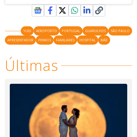
YUDI
AEROPORTO
PORTUGAL
GUARULHOS
SÃO PAULO
APRESENTADOR
PRIMOS
FAMILIARES
HOSPITAL
MÃE
Últimas