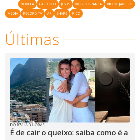
NOVELA
CAPÍTULO
JESUS
VICE-LIDERANÇA
RIO DE JANEIRO
MÉDIA
RECORD TV
AR
SHARE
PICO
Últimas
DO R7
/
HÁ 3 HORAS
É de cair o queixo: saiba como é a