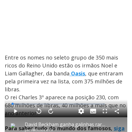
Entre os nomes no seleto grupo de 350 mais
ricos do Reino Unido estão os irmãos Noel e
Liam Gallagher, da banda
Oasis
, que entraram
pela primeira vez na lista, com 375 milhões de
libras.
O rei Charles 3º aparece na posição 230, com
680 milhões de libras, 40 milhões a mais que no
L
o
a
ano anterior.
S
d
u
C
P
V
A
P
F
e
b
o
l
o
v
u
d
t
m
a
l
a
l
:
David Beckham ganha galinhas raras de presente ao completar 51 anos
i
p
y
t
n
l
7
Para saber tudo do mundo dos famosos,
siga
t
a
a
ç
s
.
por
Famosos e TV
l
r
r
a
c
6