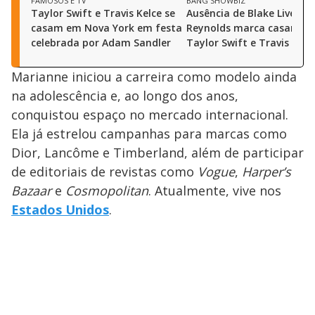
FAMOSOS E TV
BANG SHOWBIZ
Taylor Swift e Travis Kelce se
Ausência de Blake Lively e
casam em Nova York em festa
Reynolds marca casamen
celebrada por Adam Sandler
Taylor Swift e Travis Kelc
Marianne iniciou a carreira como modelo ainda
na adolescência e, ao longo dos anos,
conquistou espaço no mercado internacional.
Ela já estrelou campanhas para marcas como
Dior, Lancôme e Timberland, além de participar
de editoriais de revistas como
Vogue
,
Harper’s
Bazaar
e
Cosmopolitan
. Atualmente, vive nos
Estados Unidos
.