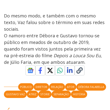
Do mesmo modo, e também com o mesmo
texto, Vaz falou sobre o término em suas redes
sociais.
O namoro entre Débora e Gustavo tornou-se
público em meados de outubro de 2019,
quando foram vistos juntos pela primeira vez
na pré-estreia do filme
Depois a Louca Sou Eu
,
de Júlio Faria, em que ambos atuaram.
PÚBLICO
DIRETOR
RELAÇÃO
ATOR
DÉBORA FALABELLA
GUSTAVO VAZ
ATRIZ
STORIE
SEPARAÇÃO
HISTÓRIA