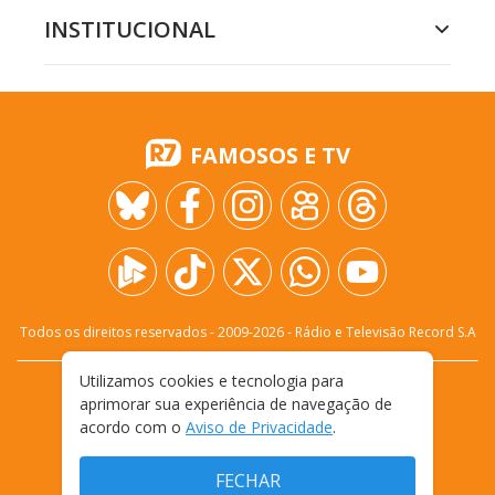
INSTITUCIONAL
FAMOSOS E TV
Todos os direitos reservados - 2009-
2026
- Rádio e Televisão Record S.A
Utilizamos cookies e tecnologia para
CARREIRA
FALE CONOSCO
PRIVACIDADE
aprimorar sua experiência de navegação de
TERMOS E CONDIÇÕES DE USO
acordo com o
Aviso de Privacidade
.
FECHAR