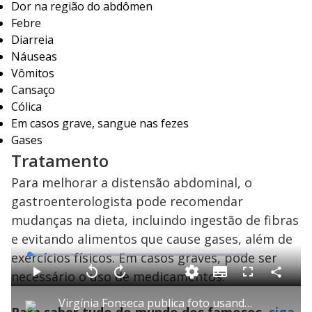
Dor na região do abdômen
Febre
Diarreia
Náuseas
Vômitos
Cansaço
Cólica
Em casos grave, sangue nas fezes
Gases
Tratamento
Para melhorar a distensão abdominal, o
gastroenterologista pode recomendar
mudanças na dieta, incluindo ingestão de fibras
e evitando alimentos que cause gases, além de
exercícios físicos. Em casos graves, pode ser
L
o
a
necessário o uso de medicamentos.
S
d
u
C
P
V
A
P
F
e
b
o
l
o
v
u
d
t
m
a
l
a
l
:
Virgínia Fonseca publica foto usando coleira com nome de Vini Jr. e Balanço Geral repercute
i
p
y
t
n
l
2
t
a
a
ç
s