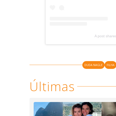
A post shar
DUDA NAGLE
FILHA
Últimas