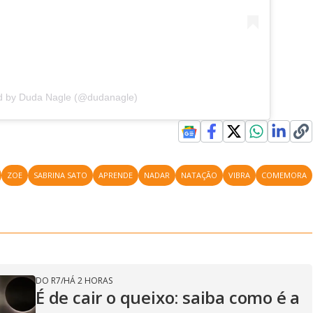
ed by Duda Nagle (@dudanagle)
ZOE
SABRINA SATO
APRENDE
NADAR
NATAÇÃO
VIBRA
COMEMORA
DO R7
/
HÁ 2 HORAS
É de cair o queixo: saiba como é a