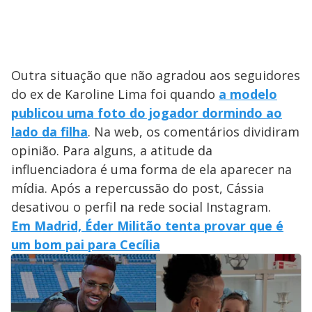
Outra situação que não agradou aos seguidores
do ex de Karoline Lima foi quando
a modelo
publicou uma foto do jogador dormindo ao
lado da filha
. Na web, os comentários dividiram
opinião. Para alguns, a atitude da
influenciadora é uma forma de ela aparecer na
mídia. Após a repercussão do post, Cássia
desativou o perfil na rede social Instagram.
Em Madrid, Éder Militão tenta provar que é
um bom pai para Cecília