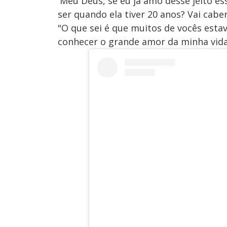
'Meu Deus, se eu já amo desse jeito es
ser quando ela tiver 20 anos? Vai caber
"O que sei é que muitos de vocês esta
conhecer o grande amor da minha vida