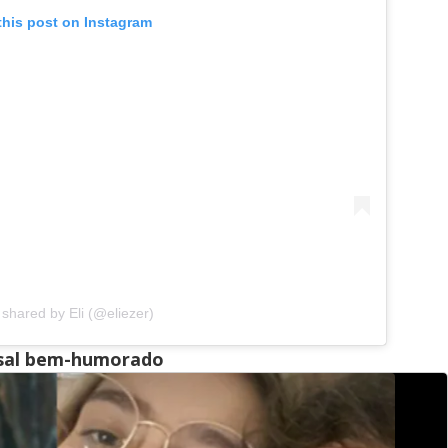
this post on Instagram
 shared by Eli (@eliezer)
casal bem-humorado