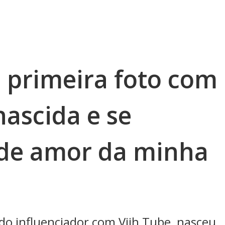
a primeira foto com
nascida e se
nde amor da minha
do influenciador com Viih Tube, nasceu