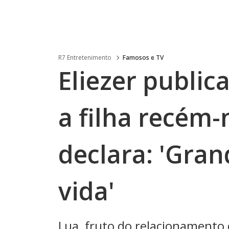
R7 Entretenimento
Famosos e TV
Eliezer public
a filha recém-
declara: 'Gra
vida'
Lua, fruto do relacionamento 