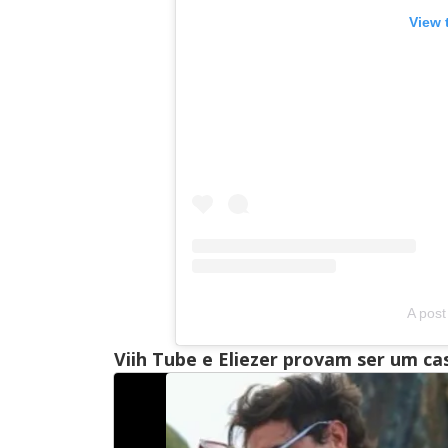
View 
A post
Viih Tube e Eliezer provam ser um 