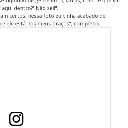
se tiquinho de gente em 3, 4 dias, como é que vai
 aqui dentro?' Não sei!".
vam certos, nessa foto eu tinha acabado de
 e ele está nos meus braços", completou.