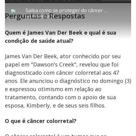
u
C
P
V
A
P
F
e
b
o
l
o
v
u
d
t
m
a
l
a
l
:
Saiba como se proteger do câncer de pele que afetou Bolsonaro
i
p
y
t
n
l
3
Perguntas e Respostas
t
a
a
ç
s
.
por
Famosos e TV
l
r
r
a
c
0
e
t
1
r
l
r
7
s
i
0
1
e
%
l
s
0
e
h
e
s
n
Quem é James Van Der Beek e qual é sua
a
g
e
r
u
g
n
u
a
condição de saúde atual?
d
n
o
d
s
o
s
James Van Der Beek, ator conhecido por seu
y
papel em "Dawson's Creek", revelou que foi
diagnosticado com câncer colorretal aos 47
M
V
u
d
anos. Ele anunciou o diagnóstico no domingo (3)
o
e expressou otimismo em relação ao
i
tratamento, contando com o apoio de sua
esposa, Kimberly, e de seus seis filhos.
d
O que é câncer colorretal?