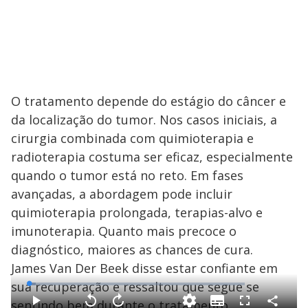
O tratamento depende do estágio do câncer e
da localização do tumor. Nos casos iniciais, a
cirurgia combinada com quimioterapia e
radioterapia costuma ser eficaz, especialmente
quando o tumor está no reto. Em fases
avançadas, a abordagem pode incluir
quimioterapia prolongada, terapias-alvo e
imunoterapia. Quanto mais precoce o
diagnóstico, maiores as chances de cura.
James Van Der Beek disse estar confiante em
sua recuperação e ressaltou que segue se
L
o
a
sentindo bem durante o tratamento.
S
d