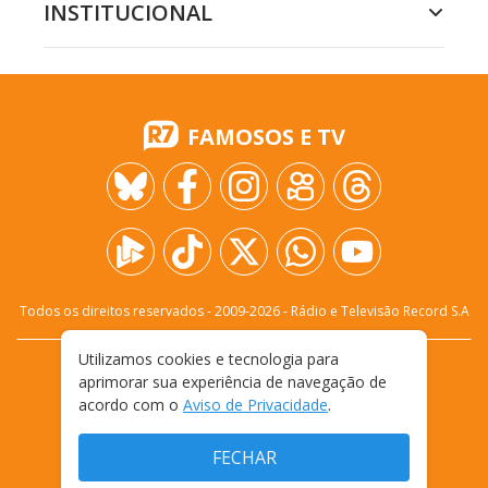
INSTITUCIONAL
FAMOSOS E TV
Todos os direitos reservados - 2009-
2026
- Rádio e Televisão Record S.A
Utilizamos cookies e tecnologia para
CARREIRA
FALE CONOSCO
PRIVACIDADE
aprimorar sua experiência de navegação de
TERMOS E CONDIÇÕES DE USO
acordo com o
Aviso de Privacidade
.
FECHAR