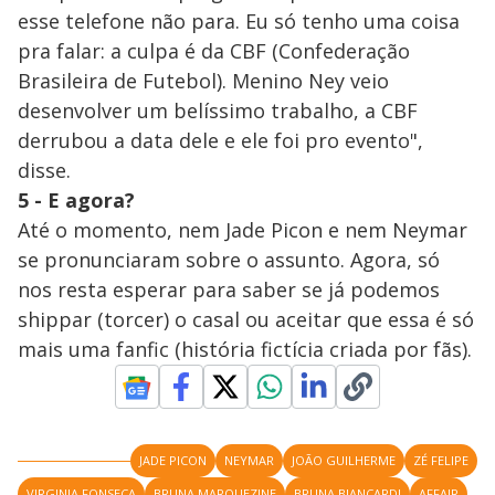
esse telefone não para. Eu só tenho uma coisa
pra falar: a culpa é da CBF (Confederação
Brasileira de Futebol). Menino Ney veio
desenvolver um belíssimo trabalho, a CBF
derrubou a data dele e ele foi pro evento",
disse.
5 - E agora?
Até o momento, nem Jade Picon e nem Neymar
se pronunciaram sobre o assunto. Agora, só
nos resta esperar para saber se já podemos
shippar (torcer) o casal ou aceitar que essa é só
mais uma fanfic (história fictícia criada por fãs).
JADE PICON
NEYMAR
JOÃO GUILHERME
ZÉ FELIPE
VIRGINIA FONSECA
BRUNA MARQUEZINE
BRUNA BIANCARDI
AFFAIR