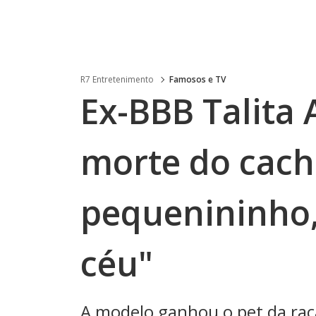
R7 Entretenimento
Famosos e TV
Ex-BBB Talita
morte do cac
pequenininho,
céu"
A modelo ganhou o pet da raç