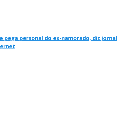
r e pega personal do ex-namorado, diz jornal
ternet