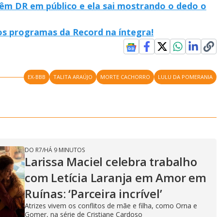
 têm DR em público e ela sai mostrando o dedo o
 os programas da Record na íntegra!
EX-BBB
TALITA ARAÚJO
MORTE CACHORRO
LULU DA POMERANIA
DO R7
/
HÁ 9 MINUTOS
Larissa Maciel celebra trabalho
com Letícia Laranja em Amor em
Ruínas: ‘Parceira incrível’
Atrizes vivem os conflitos de mãe e filha, como Orna e
Gomer, na série de Cristiane Cardoso