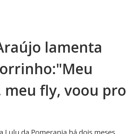
 Araújo lamenta
horrinho:"Meu
 meu fly, voou pro
a Lulu da Pomerania há dois meses