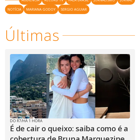
NOTÍCIA
MARIANA GODOY
SERGIO AGUIAR
Últimas
DO R7
/
HÁ 1 HORA
É de cair o queixo: saiba como é a
cobertura de Bruna Marquezine