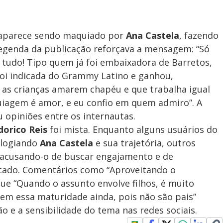
aparece sendo maquiado por
Ana Castela
, fazendo
 legenda da publicação reforçava a mensagem: “Só
tudo! Tipo quem já foi embaixadora de Barretos,
foi indicada do Grammy Latino e ganhou,
z as crianças amarem chapéu e que trabalha igual
iagem é amor, e eu confio em quem admiro”. A
 opiniões entre os internautas.
dorico Reis
foi mista. Enquanto alguns usuários do
elogiando
Ana Castela
e sua trajetória, outros
, acusando-o de buscar engajamento e de
elicado. Comentários como “Aproveitando o
ue “Quando o assunto envolve filhos, é muito
tem essa maturidade ainda, pois não são pais”
o e a sensibilidade do tema nas redes sociais.