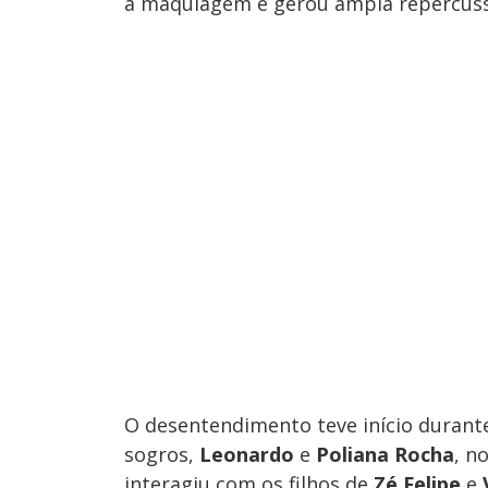
a maquiagem e gerou ampla repercussã
O desentendimento teve início durant
sogros,
Leonardo
e
Poliana Rocha
, n
interagiu com os filhos de
Zé Felipe
e