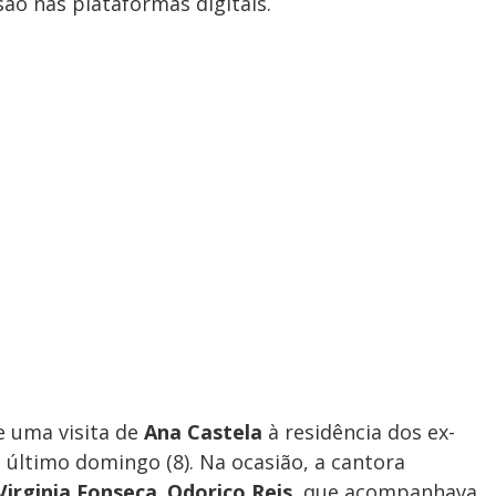
o nas plataformas digitais.
e uma visita de
Ana Castela
à residência dos ex-
o último domingo (8). Na ocasião, a cantora
Virginia Fonseca
.
Odorico Reis
, que acompanhava