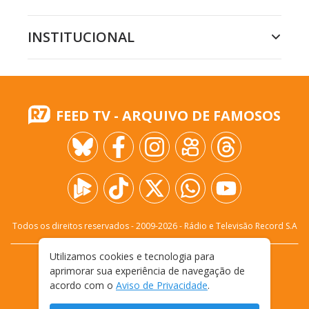
INSTITUCIONAL
FEED TV - ARQUIVO DE FAMOSOS
Todos os direitos reservados - 2009-
2026
- Rádio e Televisão Record S.A
Utilizamos cookies e tecnologia para
CARREIRA
FALE CONOSCO
PRIVACIDADE
aprimorar sua experiência de navegação de
TERMOS E CONDIÇÕES DE USO
acordo com o
Aviso de Privacidade
.