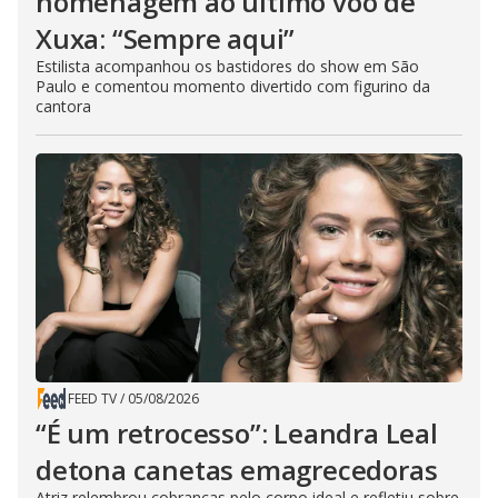
homenagem ao último voo de
Xuxa: “Sempre aqui”
Estilista acompanhou os bastidores do show em São
Paulo e comentou momento divertido com figurino da
cantora
FEED TV
/
05/08/2026
“É um retrocesso”: Leandra Leal
detona canetas emagrecedoras
Atriz relembrou cobranças pelo corpo ideal e refletiu sobre