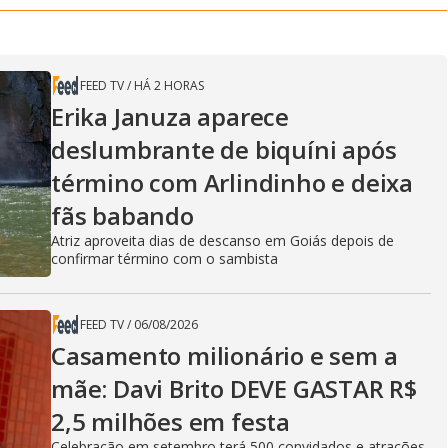
FEED TV
/
HÁ 2 HORAS
Erika Januza aparece
deslumbrante de biquíni após
término com Arlindinho e deixa
fãs babando
Atriz aproveita dias de descanso em Goiás depois de
confirmar término com o sambista
FEED TV
/
06/08/2026
Casamento milionário e sem a
mãe: Davi Brito DEVE GASTAR R$
2,5 milhões em festa
Celebração em setembro terá 500 convidados e atrações