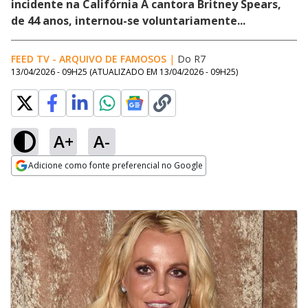
incidente na Califórnia A cantora Britney Spears,
de 44 anos, internou-se voluntariamente...
FEED TV - ARQUIVO DE FAMOSOS
|
Do R7
13/04/2026 - 09H25
(ATUALIZADO EM
13/04/2026 - 09H25
)
A+
A-
Adicione como fonte preferencial no Google
Opens in new window