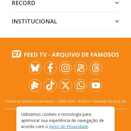
RECORD
INSTITUCIONAL
FEED TV - ARQUIVO DE FAMOSOS
Todos os direitos reservados - 2009-
2026
- Rádio e Televisão Record S.A
Utilizamos cookies e tecnologia para
CARREIRA
FALE CONOSCO
PRIVACIDADE
aprimorar sua experiência de navegação de
TERMOS E CONDIÇÕES DE USO
acordo com o
Aviso de Privacidade
.