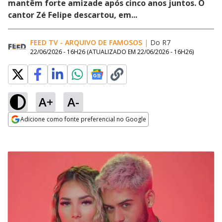
mantêm forte amizade após cinco anos juntos. O
cantor Zé Felipe descartou, em...
FEED TV - ARQUIVO DE FAMOSOS
|
Do R7
22/06/2026 - 16H26
(ATUALIZADO EM
22/06/2026 - 16H26
)
A+
A-
Adicione como fonte preferencial no Google
Opens in new window