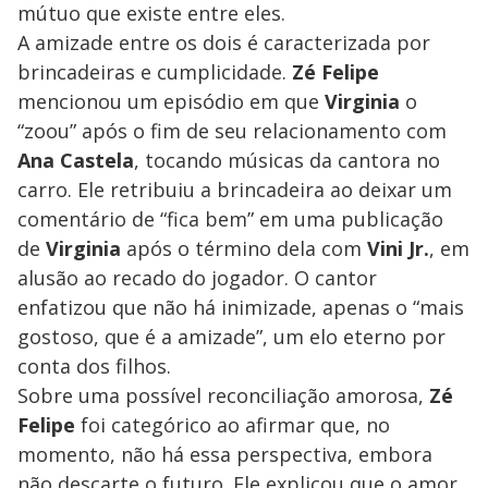
mútuo que existe entre eles.
A amizade entre os dois é caracterizada por
brincadeiras e cumplicidade.
Zé Felipe
mencionou um episódio em que
Virginia
o
“zoou” após o fim de seu relacionamento com
Ana Castela
, tocando músicas da cantora no
carro. Ele retribuiu a brincadeira ao deixar um
comentário de “fica bem” em uma publicação
de
Virginia
após o término dela com
Vini Jr.
, em
alusão ao recado do jogador. O cantor
enfatizou que não há inimizade, apenas o “mais
gostoso, que é a amizade”, um elo eterno por
conta dos filhos.
Sobre uma possível reconciliação amorosa,
Zé
Felipe
foi categórico ao afirmar que, no
momento, não há essa perspectiva, embora
não descarte o futuro. Ele explicou que o amor