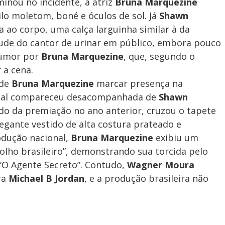
inou no incidente, a atriz
Bruna Marquezine
ilo moletom, boné e óculos de sol. Já
Shawn
 ao corpo, uma calça larguinha similar à da
tude do cantor de urinar em público, embora pouco
humor por
Bruna Marquezine
, que, segundo o
 a cena.
 de
Bruna Marquezine
marcar presença na
 qual compareceu desacompanhada de
Shawn
ipado da premiação no ano anterior, cruzou o tapete
gante vestido de alta costura prateado e
odução nacional,
Bruna Marquezine
exibiu um
lho brasileiro”, demonstrando sua torcida pelo
 “O Agente Secreto”. Contudo,
Wagner Moura
ra
Michael B Jordan
, e a produção brasileira não