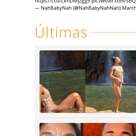
https://t.co/LkhDMjzgg9
pic.twitter.com/S
— NahBabyNah (@NahBabyNahNah)
March
Últimas