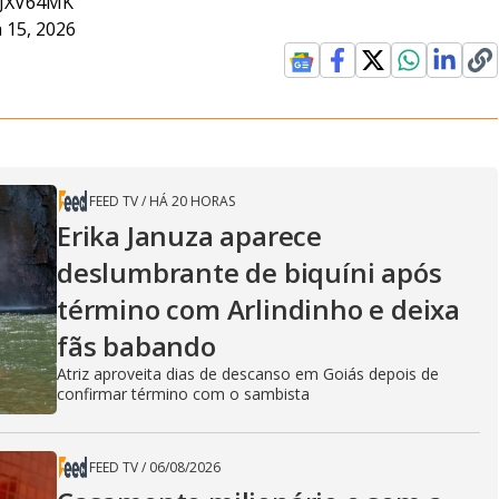
BQJXV64MK
 15, 2026
FEED TV
/
HÁ 20 HORAS
Erika Januza aparece
deslumbrante de biquíni após
término com Arlindinho e deixa
fãs babando
Atriz aproveita dias de descanso em Goiás depois de
confirmar término com o sambista
FEED TV
/
06/08/2026