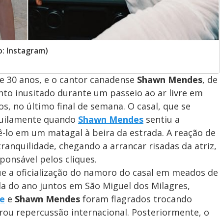
: Instagram)
de 30 anos, e o cantor canadense
Shawn Mendes
, de
o inusitado durante um passeio ao ar livre em
s, no último final de semana. O casal, que se
quilamente quando
Shawn Mendes
sentiu a
ê-lo em um matagal à beira da estrada. A reação de
tranquilidade, chegando a arrancar risadas da atriz,
onsável pelos cliques.
e a oficialização do namoro do casal em meados de
da do ano juntos em São Miguel dos Milagres,
e
e
Shawn Mendes
foram flagrados trocando
erou repercussão internacional. Posteriormente, o