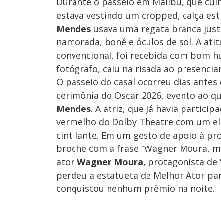
Durante o passeio em Malibu, que culm
estava vestindo um cropped, calça est
Mendes
usava uma regata branca justa
namorada, boné e óculos de sol. A ati
convencional, foi recebida com bom 
fotógrafo, caiu na risada ao presenciar
O passeio do casal ocorreu dias antes
cerimônia do Oscar 2026, evento ao
Mendes
. A atriz, que já havia partic
vermelho do Dolby Theatre com um ele
cintilante. Em um gesto de apoio à pr
broche com a frase “Wagner Moura, mo
ator
Wagner Moura
, protagonista de
perdeu a estatueta de Melhor Ator pa
conquistou nenhum prêmio na noite.