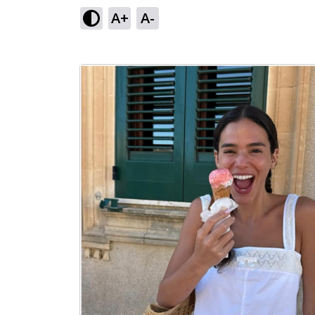
A+
A-