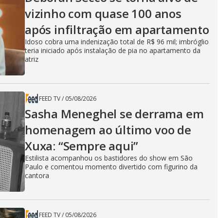
vizinho com quase 100 anos
após infiltração em apartamento
Idoso cobra uma indenização total de R$ 96 mil; imbróglio
teria iniciado após instalação de pia no apartamento da
atriz
FEED TV
/
05/08/2026
Sasha Meneghel se derrama em
homenagem ao último voo de
Xuxa: “Sempre aqui”
Estilista acompanhou os bastidores do show em São
Paulo e comentou momento divertido com figurino da
cantora
FEED TV
/
05/08/2026