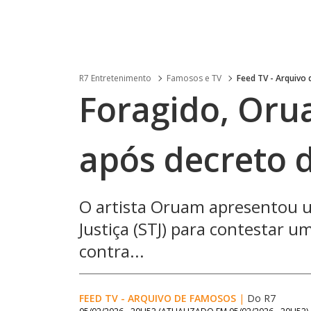
R7 Entretenimento
Famosos e TV
Feed TV - Arquivo
Foragido, Oru
após decreto 
O artista Oruam apresentou u
Justiça (STJ) para contestar u
contra...
FEED TV - ARQUIVO DE FAMOSOS
|
Do R7