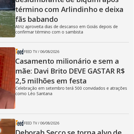
término com Arlindinho e deixa
fãs babando
Atriz aproveita dias de descanso em Goiás depois de
confirmar término com o sambista
FEED TV
/
06/08/2026
Casamento milionário e sem a
mãe: Davi Brito DEVE GASTAR R$
2,5 milhões em festa
Celebração em setembro terá 500 convidados e atrações
como Léo Santana
FEED TV
/
06/08/2026
Deborah Secco se torna alvo de