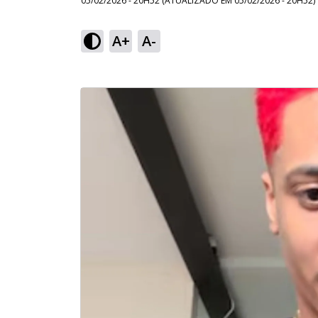
05/02/2026 - 20H52
(ATUALIZADO EM
05/02/2026 - 20H52
)
A+
A-