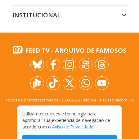
INSTITUCIONAL
FEED TV - ARQUIVO DE FAMOSOS
Todos os direitos reservados - 2009-
2026
- Rádio e Televisão Record S.A
Utilizamos cookies e tecnologia para
CARREIRA
FALE CONOSCO
PRIVACIDADE
aprimorar sua experiência de navegação de
TERMOS E CONDIÇÕES DE USO
acordo com o
Aviso de Privacidade
.