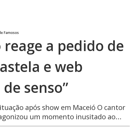
 de Famosos
 reage a pedido de
astela e web
a de senso”
situação após show em Maceió O cantor
tagonizou um momento inusitado ao...