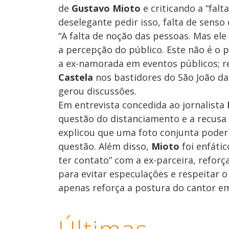
de
Gustavo Mioto
e criticando a “fal
deselegante pedir isso, falta de sens
“A falta de noção das pessoas. Mas el
a percepção do público. Este não é o
a ex-namorada em eventos públicos; r
Castela
nos bastidores do São João d
gerou discussões.
Em entrevista concedida ao jornalista
questão do distanciamento e a recus
explicou que uma foto conjunta poderi
questão. Além disso,
Mioto
foi enfáti
ter contato” com a ex-parceira, refor
para evitar especulações e respeitar 
apenas reforça a postura do cantor em