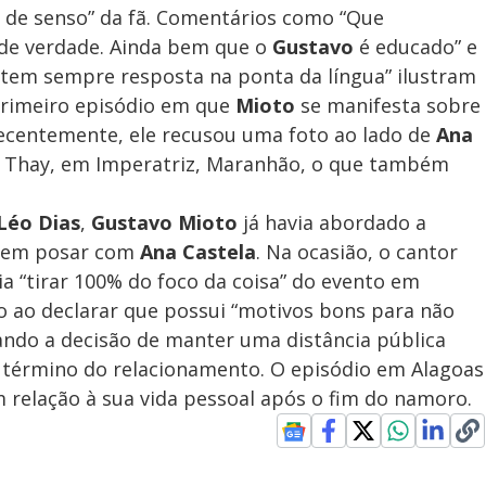
ta de senso” da fã. Comentários como “Que
o de verdade. Ainda bem que o
Gustavo
é educado” e
e tem sempre resposta na ponta da língua” ilustram
 primeiro episódio em que
Mioto
se manifesta sobre
ecentemente, ele recusou uma foto ao lado de
Ana
a Thay, em Imperatriz, Maranhão, o que também
Léo Dias
,
Gustavo Mioto
já havia abordado a
a em posar com
Ana Castela
. Na ocasião, o cantor
a “tirar 100% do foco da coisa” do evento em
co ao declarar que possui “motivos bons para não
çando a decisão de manter uma distância pública
o término do relacionamento. O episódio em Alagoas
 relação à sua vida pessoal após o fim do namoro.