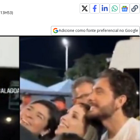
- 13H53
)
Adicione como fonte preferencial no Google
Opens in new window