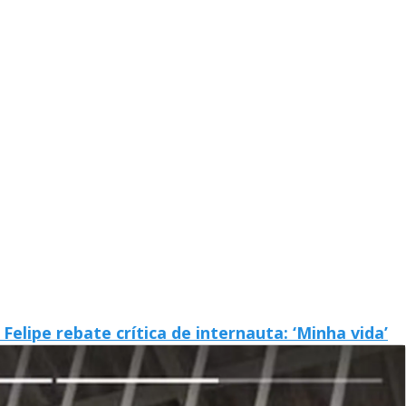
lipe rebate crítica de internauta: ‘Minha vida’