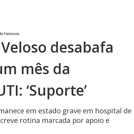
 de Famosos
 Veloso desabafa
 um mês da
UTI: ‘Suporte’
rmanece em estado grave em hospital de
screve rotina marcada por apoio e