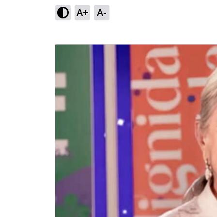
A+
A-