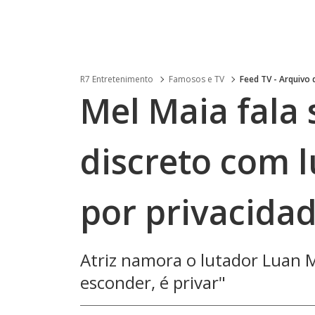
R7 Entretenimento
Famosos e TV
Feed TV - Arquivo
Mel Maia fala
discreto com l
por privacida
Atriz namora o lutador Luan M
esconder, é privar"