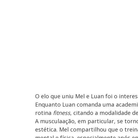
O elo que uniu Mel e Luan foi o intere
Enquanto Luan comanda uma academia 
rotina
fitness
, citando a modalidade de
A musculaação, em particular, se torno
estética. Mel compartilhou que o trei
mental e física, especialmente após e