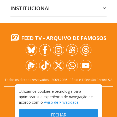
INSTITUCIONAL
FEED TV - ARQUIVO DE FAMOSOS
Todos os direitos reservados - 2009-
2026
- Rádio e Televisão Record S.A
Utilizamos cookies e tecnologia para
CARREIRA
FALE CONOSCO
PRIVACIDADE
aprimorar sua experiência de navegação de
TERMOS E CONDIÇÕES DE USO
acordo com o
Aviso de Privacidade
.
FECHAR